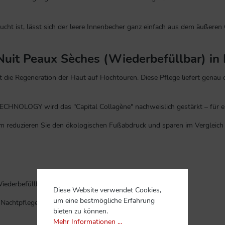
t ist, lässt sich der leere Innenbecher ganz einfach aus dem äußeren G
Nuit Peaux Sèches (Wiederbefüllbar) in 
t die Regeneration der Haut auf Hochtouren. Diese Pflege liefert genau d
HNOLOGY wird das "Capital Collagène" nachweislich gestärkt – für eine
 reduzieren Sie den ökologischen Fußabdruck und sparen im Vergleich 
iederbefüllbarer Tiegel)
Diese Website verwendet Cookies,
um eine bestmögliche Erfahrung
-Nachtpflege
bieten zu können.
Mehr Informationen ...