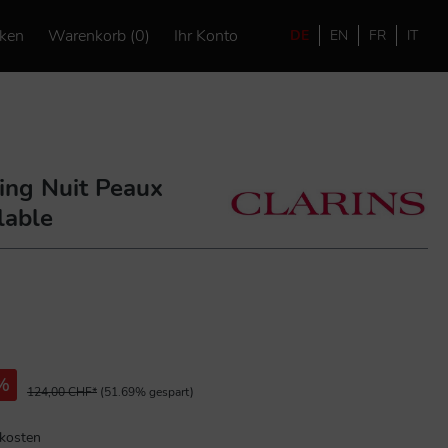
ken
Warenkorb (0)
Ihr Konto
DE
EN
FR
IT
ming Nuit Peaux
lable
%
124,00 CHF*
(51.69% gespart)
dkosten