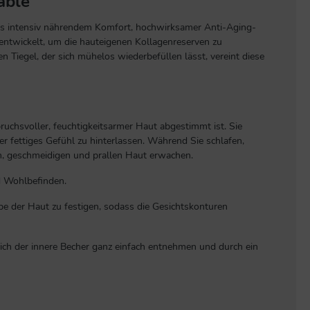
able"
aus intensiv nährendem Komfort, hochwirksamer Anti-Aging-
entwickelt, um die hauteigenen Kollagenreserven zu
en Tiegel, der sich mühelos wiederbefüllen lässt, vereint diese
pruchsvoller, feuchtigkeitsarmer Haut abgestimmt ist. Sie
r fettiges Gefühl zu hinterlassen. Während Sie schlafen,
ten, geschmeidigen und prallen Haut erwachen.
nd Wohlbefinden.
be der Haut zu festigen, sodass die Gesichtskonturen
 sich der innere Becher ganz einfach entnehmen und durch ein