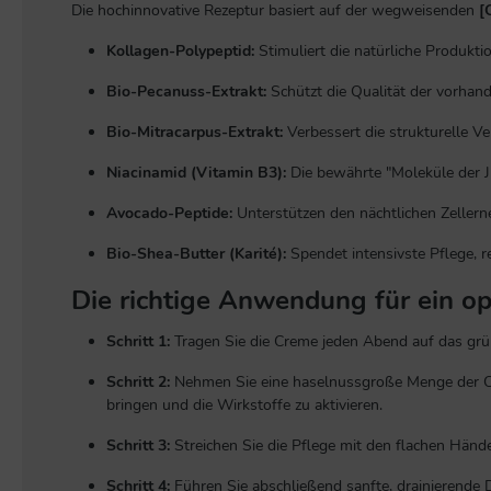
Die hochinnovative Rezeptur basiert auf der wegweisenden
[
Kollagen-Polypeptid:
Stimuliert die natürliche Produkt
Bio-Pecanuss-Extrakt:
Schützt die Qualität der vorhan
Bio-Mitracarpus-Extrakt:
Verbessert die strukturelle Ve
Niacinamid (Vitamin B3):
Die bewährte "Moleküle der Ju
Avocado-Peptide:
Unterstützen den nächtlichen Zellerne
Bio-Shea-Butter (Karité):
Spendet intensivste Pflege, r
Die richtige Anwendung für ein o
Schritt 1:
Tragen Sie die Creme jeden Abend auf das grün
Schritt 2:
Nehmen Sie eine haselnussgroße Menge der Cr
bringen und die Wirkstoffe zu aktivieren.
Schritt 3:
Streichen Sie die Pflege mit den flachen Hände
Schritt 4:
Führen Sie abschließend sanfte, drainierende 