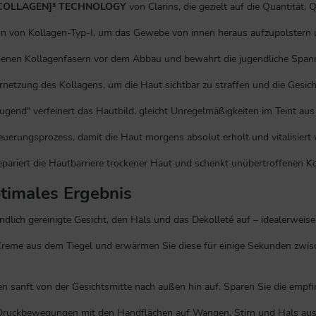
COLLAGEN]³ TECHNOLOGY
von Clarins, die gezielt auf die Quantität,
ion von Kollagen-Typ-I, um das Gewebe von innen heraus aufzupolstern u
denen Kollagenfasern vor dem Abbau und bewahrt die jugendliche Spann
rnetzung des Kollagens, um die Haut sichtbar zu straffen und die Gesich
gend" verfeinert das Hautbild, gleicht Unregelmäßigkeiten im Teint aus
uerungsprozess, damit die Haut morgens absolut erholt und vitalisiert 
epariert die Hautbarriere trockener Haut und schenkt unübertroffenen 
ptimales Ergebnis
dlich gereinigte Gesicht, den Hals und das Dekolleté auf – idealerweis
eme aus dem Tiegel und erwärmen Sie diese für einige Sekunden zwisc
n sanft von der Gesichtsmitte nach außen hin auf. Sparen Sie die empfi
Druckbewegungen mit den Handflächen auf Wangen, Stirn und Hals aus. D