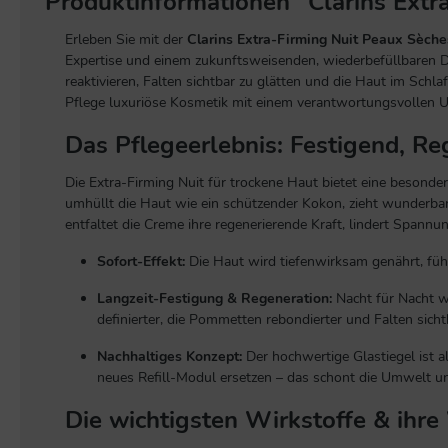
Produktinformationen "Clarins Extra
Erleben Sie mit der
Clarins Extra-Firming Nuit Peaux Sèche
Expertise und einem zukunftsweisenden, wiederbefüllbaren De
reaktivieren, Falten sichtbar zu glätten und die Haut im Schla
Pflege luxuriöse Kosmetik mit einem verantwortungsvollen 
Das Pflegeerlebnis: Festigend, Re
Die Extra-Firming Nuit für trockene Haut bietet eine besonder
umhüllt die Haut wie ein schützender Kokon, zieht wunderbar
entfaltet die Creme ihre regenerierende Kraft, lindert Spann
Sofort-Effekt:
Die Haut wird tiefenwirksam genährt, fühl
Langzeit-Festigung & Regeneration:
Nacht für Nacht wi
definierter, die Pommetten rebondierter und Falten sicht
Nachhaltiges Konzept:
Der hochwertige Glastiegel ist a
neues Refill-Modul ersetzen – das schont die Umwelt u
Die wichtigsten Wirkstoffe & ihr