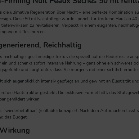
-Firming Nuit Peaux Sèches 50 ml refill
s
die ultimative Regeneration über Nacht – eine perfekte Kombination 
sign. Diese 50 ml Nachtpflege wurde speziell für trockene Haut ab 40 
f tiefenwirksam zu revitalisieren. Verpackt in einem eleganten, nachhaltig
Umgang mit Ressourcen.
generierend, Reichhaltig
s reichhaltige, geschmeidige Textur, die speziell auf die Bedürfnisse ans
 ein und schenkt sofort intensive Nahrung – ganz ohne ein schweres ode
ungsgefühle und sorgt dafür, dass Sie morgens mit einer sichtlich erhol
t sich augenblicklich intensiv gepflegt an und gewinnt an Elastizität u
rd die Hautstruktur gestärkt. Die exklusive Formel hilft, das Stützgewe
bar gemildert wirken.
ls "wiederbefüllbar" (refillable) konzipiert. Nach dem Aufbrauchen lässt
nd das Budget.
e Wirkung