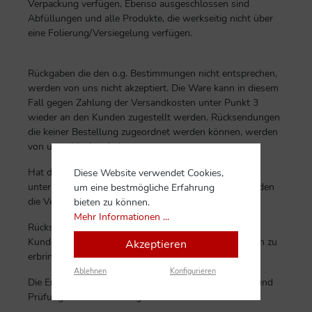
Verpackung verfügen, Ebenso ausgeschlossen sind
Abfüllungen und alle Produkte, die werkseitig nicht über
eine Folierung/Versiegelung verfügen.
Rückgaben die den o.g. Bestimmungen nicht entsprechen,
werden von uns nicht akzeptiert. Die Ware kann in diesem
Fall gegen Zahlung der Versandkosten unter Punkt 3
wieder an den Kunden zugestellt werden. Rücksendungen
die keiner Bestellung zugeordnet werden können, werden
von uns nicht bearbeitet.
Hat die Rückgabe zur Folge, dass sich der Warenwert
Diese Website verwendet Cookies,
unterhalb der Versandkostenfreigrenze reduziert, werden
um eine bestmögliche Erfahrung
die Versandkosten nachträglich von uns erhoben.
bieten zu können.
Mehr Informationen ...
Rücksendungen erfolgen auf Kosten und Gefahr des
Kunden. Der Beweis der Rücksendung ist vom Kunden zu
Akzeptieren
erbringen.
Ablehnen
Konfigurieren
Die Erstattung des Warenwertes erfolgt nach Erhalt und
Prüfung der Rücksendung.