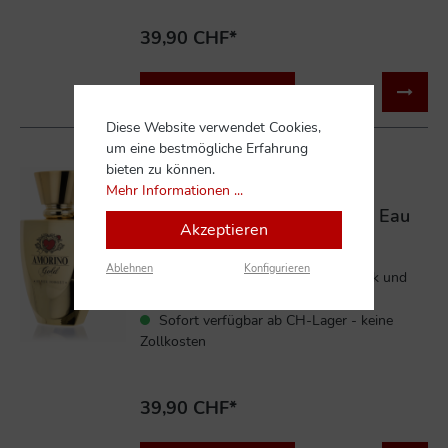
39,90 CHF*
In den Warenkorb
Diese Website verwendet Cookies,
um eine bestmögliche Erfahrung
bieten zu können.
Mehr Informationen ...
Amorino Never forget 50 ml Eau
Akzeptieren
de Parfum
Ablehnen
Konfigurieren
Zeitlose Eleganz, eine Spur von Mystik und
eine P...
Sofort verfügbar ab CH-Lager - keine
Zollkosten
39,90 CHF*