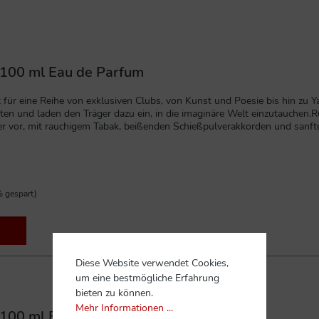
n 100 ml Eau de Parfum
ht für eine Reihe von exklusiven Clubs, von Kunst und Poesie bis hin zu
ten und laden den Träger dazu ein, in die imaginäre Welt einzutauchen.R
r vor, mit rauchigem Tabak, beißenden Schießpulverakkorden und sanft
igen Noten von kubanischem Tabak und süßem Whisky. Dieses Parfüm is
 gespart)
Diese Website verwendet Cookies,
um eine bestmögliche Erfahrung
bieten zu können.
Mehr Informationen ...
n 100 ml Eau de Parfum Tester