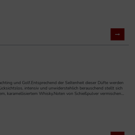
warmen, würzigen und rauchigen Noten von kubanischem Tabak und
 Yachting und Golf.Entsprechend der Seltenheit dieser Düfte werden
ücksichtslos, intensiv und unwiderstehlich berauschend stellt sich
em, karamellisiertem Whisky.Noten von Schießpulver vermischen
t perfekt für den Gangster, der im Gentleman steckt.Neuware in