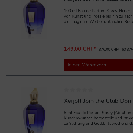
100 ml Eau de Parfum Spray. Neuer un
von Kunst und Poesie bis hin zu Yach
die imaginäre Welt einzutauchen.Rück
beißenden Schießpulverakkorden und
Tabak und süßem Whisky. Dieses Parf
149,00 CHF*
376,00 CHF*
(60.37%
In den Warenkorb
Xerjoff Join the Club Do
5 ml Eau de Parfum Spray (Abfüllung)
Kundenwunsch hergestellt und ist von
zu Yachting und Golf.Entsprechend de
einzutauchen.Rücksichtslos, intensiv