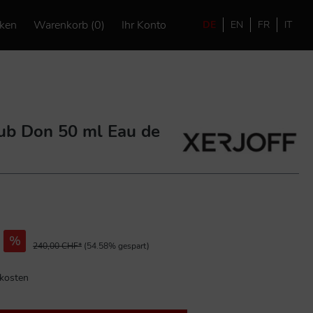
ken
Warenkorb (0)
Ihr Konto
DE
EN
FR
IT
Club Don 50 ml Eau de
%
240,00 CHF*
(54.58% gespart)
dkosten