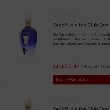
%
Xerjoff Join the Club Do
Die Duftkollektion Join the Club ste
die Inhaltsstoffe streng geheim gehal
Don die verborgene Welt der Gangste
sich mit warmen, würzigen und rauch
Originalverpackung
184,00 CHF*
376,00 CHF*
(51.06%
In den Warenkorb
%
Xerjoff Join the Club Do