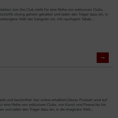
ktion Join the Club steht für eine Reihe von exklusiven Clubs,
tsstoffe streng geheim gehalten und laden den Träger dazu ein, in
 verborgene Welt der Gangster vor, mit rauchigem Tabak,
 sich mit warmen, würzigen und rauchigen Noten von kubanischem
kt und beschriftet. Nur online erhältlich.Dieses Produkt wird auf
r eine Reihe von exklusiven Clubs, von Kunst und Poesie bis hin
en und laden den Träger dazu ein, in die imaginäre Welt
er Gangster vor, mit rauchigem Tabak, beißenden