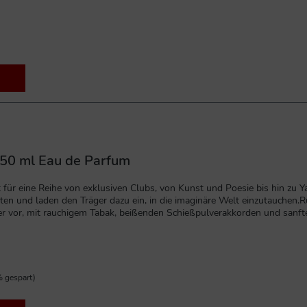
karamellisiertem Whisky.Noten von Schießpulver vermischen sich mit 
ekt für den Gangster, der im Gentleman steckt.
n 50 ml Eau de Parfum
ht für eine Reihe von exklusiven Clubs, von Kunst und Poesie bis hin zu
ten und laden den Träger dazu ein, in die imaginäre Welt einzutauchen.R
r vor, mit rauchigem Tabak, beißenden Schießpulverakkorden und sanft
igen Noten von kubanischem Tabak und süßem Whisky. Dieses Parfüm is
 gespart)