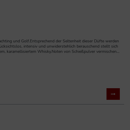
 Yachting und Golf.Entsprechend der Seltenheit dieser Düfte werden
ücksichtslos, intensiv und unwiderstehlich berauschend stellt sich
em, karamellisiertem Whisky.Noten von Schießpulver vermischen
t perfekt für den Gangster, der im Gentleman steckt.Neuware in