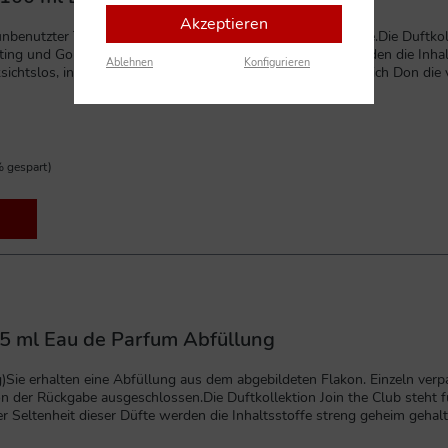
Akzeptieren
benutzter Tester. Lieferung wie abgebildet ohne Kartonage.Die Duftkolle
ting und Golf.Entsprechend der Seltenheit dieser Düfte werden die Inhal
Ablehnen
Konfigurieren
sichtslos, intensiv und unwiderstehlich berauschend stellt sich Don die
 sanftem, karamellisiertem Whisky.Noten von Schießpulver vermischen
üm ist perfekt für den Gangster, der im Gentleman steckt.
 gespart)
n 5 ml Eau de Parfum Abfüllung
Sie erhalten eine Abfüllung aus dem abgebildeten Flakon. Einzeln verpac
 der Rückgabe ausgeschlossen.Die Duftkollektion Join the Club steht fü
r Seltenheit dieser Düfte werden die Inhaltsstoffe streng geheim gehalt
 und unwiderstehlich berauschend stellt sich Don die verborgene Welt d