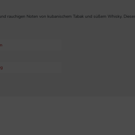
und rauchigen Noten von kubanischem Tabak und süßem Whisky. Dieses P
um
ig