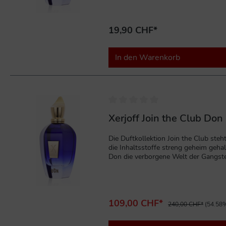
Schießpulverakkorden und sanftem, 
süßem Whisky. Dieses Parfüm ist perf
19,90 CHF*
In den Warenkorb
%
Xerjoff Join the Club Do
Die Duftkollektion Join the Club ste
die Inhaltsstoffe streng geheim gehal
Don die verborgene Welt der Gangste
sich mit warmen, würzigen und rauch
Originalverpackung
109,00 CHF*
240,00 CHF*
(54.58%