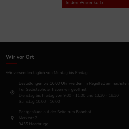
In den Warenkorb
Wir vor Ort
Wir versenden täglich von Montag bis Freitag
Bestellungen bis 16.00 Uhr werden im Regelfall am nächsten
Für Selbstabholer haben wir geöffnet:
Dienstag bis Freitag von 9.00 - 11.00 und 13.30 - 18.30
Samstag 10.00 - 16.00
Postgebäude auf der Seite zum Bahnhof
Marktstr.2
9435 Heerbrugg