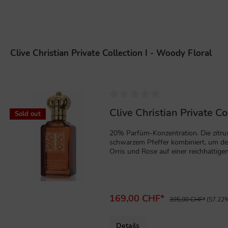
Clive Christian Private Collection I - Woody Floral
%
Clive Christian Private C
Sold out
20% Parfüm-Konzentration. Die zitr
schwarzem Pfeffer kombiniert, um de
Orris und Rose auf einer reichhaltig
Halt sorgt, umhüllt von der sanften
169,00 CHF*
395,00 CHF*
(57.22%
Details