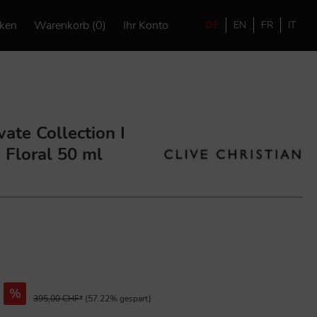
ken
Warenkorb (0)
Ihr Konto
DE
EN
FR
IT
vate Collection I
 Floral 50 ml
%
395,00 CHF*
(57.22% gespart)