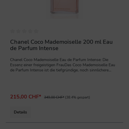
Chanel Coco Mademoiselle 200 ml Eau
de Parfum Intense
Chanel Coco Mademoiselle Eau de Parfum Intense: Die
Essenz einer freigeistigen FrauDas Coco Mademoiselle Eau
de Parfum Intense ist die tiefgründige, noch sinnlichere
Interpretation des legendären Coco Mademoiselle. Es ist
eine Hommage an die entschlossene und freigeistige Frau,
die ihre Weiblichkeit selbstbewusst zum Ausdruck bringt.
Dieser orientalisch-holzige Duft ist intensiv, tiefgründig und
unwiderstehlich fesselnd.Eine intensive und sinnliche
215,00 CHF*
349,00 CHF*
(38.4% gespart)
DuftkompositionDie fesselnde Duftpyramide des Coco
Mademoiselle Eau de Parfum Intense zeichnet sich durch
ihre besondere Intensität und Wärme aus:Lebhafter Auftakt:
Details
Der Duft beginnt mit einer spritzigen Frische aus Orange,
Bergamotte und Zitrone, die die Sinne belebt.Florales Herz:
Das Herz der Komposition bildet ein femininer Akkord aus