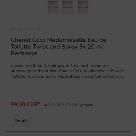
Chanel Coco Mademoiselle Eau de
Toilette Twist and Spray 3x 20 ml
Recharge
Bleiben Sie Ihrem Lieblingsduft treu, auch wenn Sie
unterwegs sind: mit dem Chanel Coco Mademoiselle Eau de
Toilette Twist and Spray Nachfüllset. Dieses Set enthält drei
Nachfüllpatronen à 20 ml, die speziell für den nachfüllbaren
Twist and Spray Zerstäuber konzipiert wurden. Es ist die
perfekte, umweltfreundliche und stilvolle Lösung, um die
ikonische, orientalisch-frische Duftsignatur von Coco
Mademoiselle jederzeit und überall bei sich zu tragen.Der
99,00 CHF*
142,00 CHF*
(30.28% gespart)
Duft des Eau de Toilette:Orientalisch-frische Signatur: Das
Eau de Toilette von Coco Mademoiselle ist eine leichtere,
luftigere Interpretation des ikonischen Duftes, ohne dabei an
Details
Eleganz und Charakter zu verlieren.Prickelnder Auftakt: Der
Duft eröffnet mit spritzigen Zitrusnoten von sizilianischer