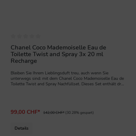
Chanel Coco Mademoiselle Eau de
Toilette Twist and Spray 3x 20 ml
Recharge
Bleiben Sie Ihrem Lieblingsduft treu, auch wenn Sie
unterwegs sind: mit dem Chanel Coco Mademoiselle Eau de
Toilette Twist and Spray Nachfüllset. Dieses Set enthält drei
Nachfüllpatronen à 20 ml, die speziell für den nachfüllbaren
Twist and Spray Zerstäuber konzipiert wurden. Es ist die
perfekte, umweltfreundliche und stilvolle Lösung, um die
ikonische, orientalisch-frische Duftsignatur von Coco
Mademoiselle jederzeit und überall bei sich zu tragen.Der
99,00 CHF*
142,00 CHF*
(30.28% gespart)
Duft des Eau de Toilette:Orientalisch-frische Signatur: Das
Eau de Toilette von Coco Mademoiselle ist eine leichtere,
luftigere Interpretation des ikonischen Duftes, ohne dabei an
Details
Eleganz und Charakter zu verlieren.Prickelnder Auftakt: Der