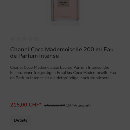
Chanel Coco Mademoiselle 200 ml Eau
de Parfum Intense
Chanel Coco Mademoiselle Eau de Parfum Intense: Die
Essenz einer freigeistigen FrauDas Coco Mademoiselle Eau
de Parfum Intense ist die tiefgründige, noch sinnlichere
Interpretation des legendären Coco Mademoiselle. Es ist
eine Hommage an die entschlossene und freigeistige Frau,
die ihre Weiblichkeit selbstbewusst zum Ausdruck bringt.
Dieser orientalisch-holzige Duft ist intensiv, tiefgründig und
unwiderstehlich fesselnd.Eine intensive und sinnliche
215,00 CHF*
349,00 CHF*
(38.4% gespart)
DuftkompositionDie fesselnde Duftpyramide des Coco
Mademoiselle Eau de Parfum Intense zeichnet sich durch
ihre besondere Intensität und Wärme aus:Lebhafter Auftakt:
Details
Der Duft beginnt mit einer spritzigen Frische aus Orange,