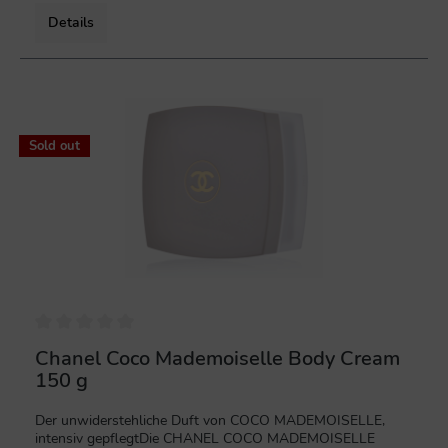
der Komposition.Quelle: chanel.comNeuware in
Originalverpackung.
Details
%
Sold out
Chanel Coco Mademoiselle Body Cream
150 g
Der unwiderstehliche Duft von COCO MADEMOISELLE,
intensiv gepflegtDie CHANEL COCO MADEMOISELLE