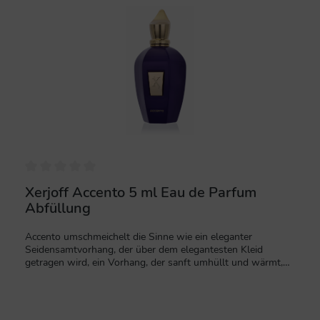
Parfum und tragen Sie die samtige Eleganz der
Nischenparfümerie auf Ihrer Haut. Profitieren Sie von einem
schnellen Versand innerhalb der Schweiz durch Parfum
Outlet.
Xerjoff Accento 5 ml Eau de Parfum
Abfüllung
Accento umschmeichelt die Sinne wie ein eleganter
Seidensamtvorhang, der über dem elegantesten Kleid
getragen wird, ein Vorhang, der sanft umhüllt und wärmt,
für einen Moment reiner Sinnesfreude.Akkorde von Jasmin,
Iris und rosa Pfeffer stehen den frischen Noten von Ananas,
Hyazinthe und Zitrussaft gegenüber.Die nächtliche blumige
Note wird durch einen dunklen und weichen