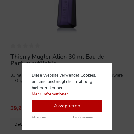
Thierry Mugler Alien 30 ml Eau de
Parfum refillable
30 ml Eau de Parfum Spray refillable (nachfüllbar). Neuware
Diese Website verwendet Cookies,
in Originalverpackung.
um eine bestmögliche Erfahrung
bieten zu können.
Mehr Informationen ...
Akzeptieren
39,90 CHF*
119,00 CHF*
(66.47% gespart)
Ablehnen
Konfigurieren
Details