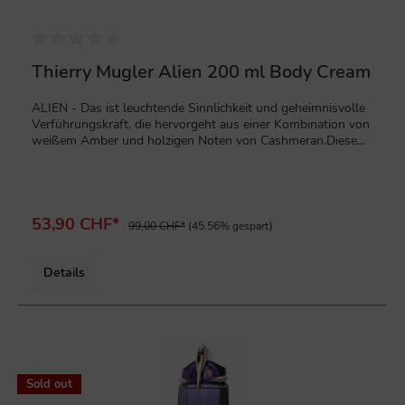
Thierry Mugler Alien 200 ml Body Cream
ALIEN - Das ist leuchtende Sinnlichkeit und geheimnisvolle
Verführungskraft, die hervorgeht aus einer Kombination von
weißem Amber und holzigen Noten von Cashmeran.Diese
beiden Duftnoten werden durch eine leuchtende Blüte zum
Strahlen gebracht: Jasmin Sambac. Sie ist sanft und kräftig
zugleich, eine Blume, die Symbol für vollkommene Feminität
ist. Ein strahlendes, vibrierendes und geheimnisvolles
Parfum - wie ein Impuls - das unsere Sehnsüchte, Freuden
53,90 CHF*
99,00 CHF*
(45.56% gespart)
und Hoffnungen weckt.ALIEN... - der Name für ein fremdes
Wesen. Die Einladung, neue Erfahrungen und Gefühle zu
entdecken.200 ml Body Cream Neuware in
Details
Originalverpackung
%
Sold out