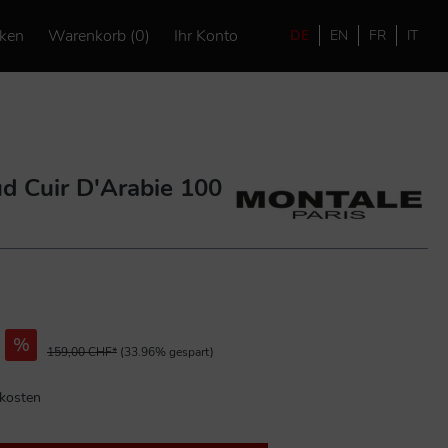
ken
Warenkorb (0)
Ihr Konto
DE
EN
FR
IT
d Cuir D'Arabie 100
%
159,00 CHF*
(33.96% gespart)
dkosten