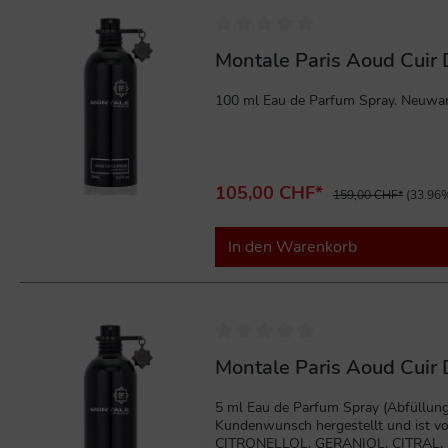
%
Montale Paris Aoud Cuir
105,00 CHF*
159,00 CHF*
(33.96%
In den Warenkorb
Montale Paris Aoud Cuir 
5 ml Eau de Parfum Spray (Abfüllung)
Kundenwunsch hergestellt und ist