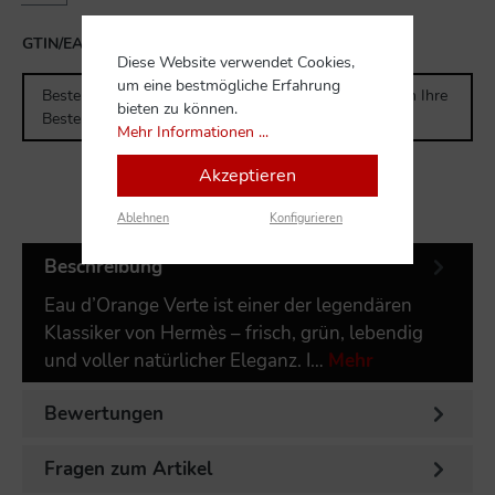
GTIN/EAN:
3346130493716
Diese Website verwendet Cookies,
um eine bestmögliche Erfahrung
Bestellen Sie für weitere
300,00 CHF
und Sie erhalten Ihre
bieten zu können.
Bestellung versandkostenfrei.
Mehr Informationen ...
Akzeptieren
Ablehnen
Konfigurieren
Beschreibung
Eau d’Orange Verte ist einer der legendären
Klassiker von Hermès – frisch, grün, lebendig
und voller natürlicher Eleganz. I…
Mehr
Bewertungen
Fragen zum Artikel