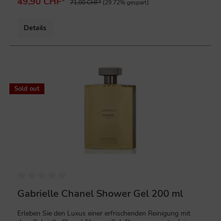
ultrafeinem Glas zu schweben. Das Etikett und die
49,90 CHF*
71,00 CHF*
(29.72% gespart)
Verschlusskappe weisen eine kostbare Farbe namens Lamé
auf - eine Balance aus Gold und Silber.Quelle: chanel.com
Details
%
Sold out
Gabrielle Chanel Shower Gel 200 ml
Erleben Sie den Luxus einer erfrischenden Reinigung mit