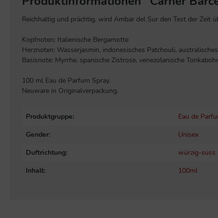
Produktinformationen "Carner Barc
Reichhaltig und prächtig, wird Ambar del Sur den Test der Zeit
Kopfnoten: Italienische Bergamotte
Herznoten: Wasserjasmin, indonesisches Patchouli, australisc
Basisnote: Myrrhe, spanische Zistrose, venezolanische Tonkaboh
100 ml Eau de Parfum Spray.
Neuware in Originalverpackung.
Produktgruppe:
Eau de Parf
Gender:
Unisex
Duftrichtung:
würzig-süss
Inhalt:
100ml