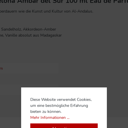
elona Ambar del Sur 100 ml Eau de Par
 überdauern wie die Kunst und Kultur von Al-Andalus.
hes Sandelholz, Akkordeon-Amber
ne, Vanille absolut aus Madagaskar
um
Diese Website verwendet Cookies,
um eine bestmögliche Erfahrung
bieten zu können.
Mehr Informationen ...