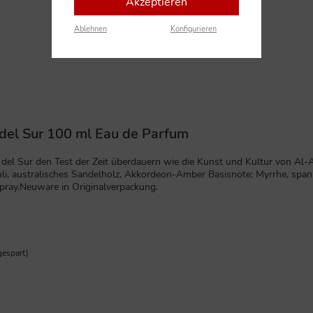
Akzeptieren
Ablehnen
Konfigurieren
del Sur 100 ml Eau de Parfum
 del Sur den Test der Zeit überdauern wie die Kunst und Kultur von Al-
i, australisches Sandelholz, Akkordeon-Amber Basisnote: Myrrhe, spani
ray.Neuware in Originalverpackung.
espart)