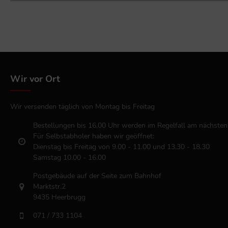
Wir vor Ort
Wir versenden täglich von Montag bis Freitag
Bestellungen bis 16.00 Uhr werden im Regelfall am nächsten
Für Selbstabholer haben wir geöffnet:
Dienstag bis Freitag von 9.00 - 11.00 und 13.30 - 18.30
Samstag 10.00 - 16.00
Postgebäude auf der Seite zum Bahnhof
Marktstr.2
9435 Heerbrugg
071 / 733 1104