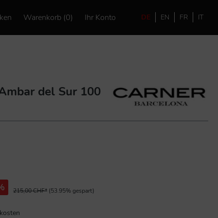
ken
Warenkorb (0)
Ihr Konto
DE
EN
FR
IT
 Ambar del Sur 100
%
215,00 CHF*
(53.95% gespart)
dkosten