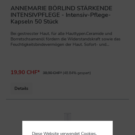
ANNEMARIE BÖRLIND STÄRKENDE
INTENSIVPFLEGE - Intensiv-Pflege-
Kapseln 50 Stück
Bei gestresster Haut, für alle Hauttypen.Ceramide und
Borretschsamenöl fördern die Widerstandskraft sowie das
Feuchtigkeitsbindevermögen der Haut. Sofort- und
Langzeitwirkung für eine spürbar regenerierte und
geschmeidigere Haut. Verträglichkeit und Wirkung
wissenschaftlich bestätigt. Ohne Mineralölderivate.
Vegan.
19,90 CHF*
38,90 CHF*
(48.84% gespart)
Details
%
Diese Website verwendet Cookies,