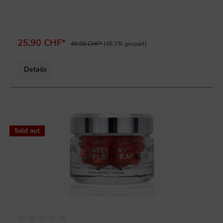
Johannisbeersamenöl (kbA) und Süßholzwurzel stabilisiert
die Schutzbarriere der Haut, mildert Rötungen und wirkt
entzündungshemmend.Beruhigende Wirkung für die
empfindliche Haut.Sanft zur Haut.
25,90 CHF*
49,90 CHF*
(48.1% gespart)
Details
%
Sold out