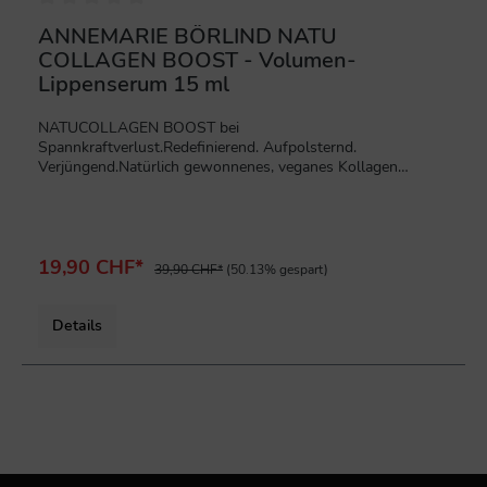
ANNEMARIE BÖRLIND NATU
COLLAGEN BOOST - Volumen-
Lippenserum 15 ml
NATUCOLLAGEN BOOST bei
Spannkraftverlust.Redefinierend. Aufpolsternd.
Verjüngend.Natürlich gewonnenes, veganes Kollagen
kombiniert mit einem Booster aus weißer Lupine strafft,
spendet Feuchtigkeit und regeneriert spröde Lippen.
Wakapamp und Szechuan-Pfeffer reduzieren Fältchen, füllen
die Lippen sichtbar auf und definieren die
Lippenkonturen.Ohne Aluminiumsalze, Ohne Mineralöle,
19,90 CHF*
39,90 CHF*
(50.13% gespart)
Ohne Parabene, Ohne Parfüm, Ohne PEG, Ohne Silikone
Details