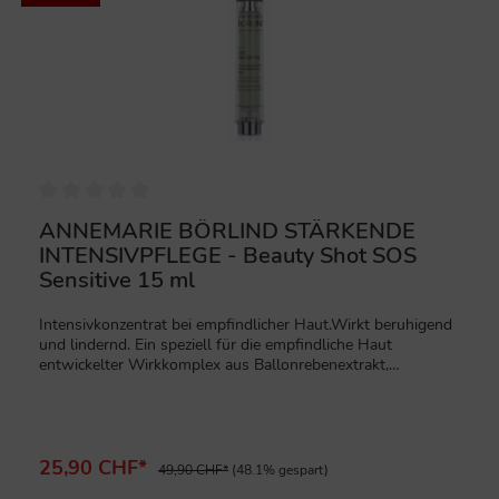
ANNEMARIE BÖRLIND STÄRKENDE
INTENSIVPFLEGE - Beauty Shot SOS
Sensitive 15 ml
Intensivkonzentrat bei empfindlicher Haut.Wirkt beruhigend
und lindernd. Ein speziell für die empfindliche Haut
entwickelter Wirkkomplex aus Ballonrebenextrakt,
Johannisbeersamenöl (kbA) und Süßholzwurzel stabilisiert
die Schutzbarriere der Haut, mildert Rötungen und wirkt
entzündungshemmend.Beruhigende Wirkung für die
empfindliche Haut.Sanft zur Haut.
25,90 CHF*
49,90 CHF*
(48.1% gespart)