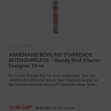
ANNEMARIE BÖRLIND STÄRKENDE
INTENSIVPFLEGE - Beauty Shot Vitamin
Energizer 15 ml
Ein frischer Energie-Kick für einen strahlenden Teint: Der
ANNEMARIE BÖRLIND Beauty Shot Vitamin Energizer ist
das hochkonzentrierte Wirkstoff-Serum für müde, fahle
Haut. In der 15 ml Dosierflasche wirkt dieses Konzentrat
wie eine Vitaminkur, die der Haut sofort neue Leuchtkraft
und Vitalität verleiht.Die Wirkung: Belebend, Antioxidativ,
ErfrischendDieser Beauty Shot ist darauf spezialisiert, die
Anzeichen von Müdigkeit zu kaschieren und die Haut vor
33,90 CHF*
55,90 CHF*
(39.36% gespart)