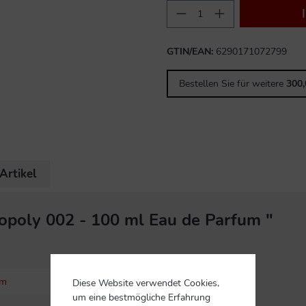
GTIN/EAN:
6290171072799
Bestellen Sie für weitere
300
Artikel
poly 002 - 100 ml Eau de Parfum "
um
Diese Website verwendet Cookies,
um eine bestmögliche Erfahrung