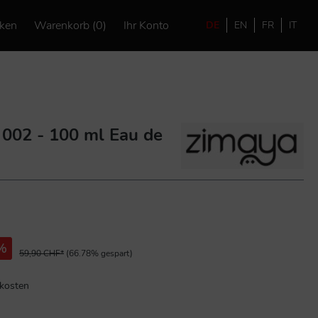
ken
Warenkorb (0)
Ihr Konto
DE
EN
FR
IT
002 - 100 ml Eau de
%
59,90 CHF*
(66.78% gespart)
dkosten