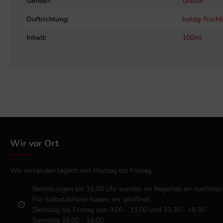
Gender:
Unisex
Duftrichtung:
holzig-frucht
Inhalt:
100ml
Wir vor Ort
Wir versenden täglich von Montag bis Freitag
Bestellungen bis 16.00 Uhr werden im Regelfall am nächsten
Für Selbstabholer haben wir geöffnet:
Dienstag bis Freitag von 9.00 - 11.00 und 13.30 - 18.30
Samstag 10.00 - 16.00