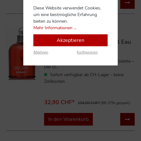
In den Warenkorb
Diese Website verwendet Cookies,
um eine bestmögliche Erfahrung
bieten zu können.
%
Mehr Informationen ...
Akzeptieren
Cacharel Amor Amor 100 ml Eau
de Toilette
Ablehnen
Konfigurieren
Cacharel Amor Amor 100 ml Eau de Toilette –
Der D...
Sofort verfügbar ab CH-Lager - keine
Zollkosten
32,90 CHF*
104,00 CHF*
(68.37% gespart)
In den Warenkorb