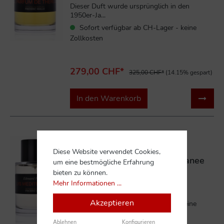
Dieser Duft wurde ursprünglich in den
1950er-Ja...
Sofort verfügbar ab CH-Lager - keine
Zollkosten
279,00 CHF*
325,00 CHF*
(14.15% gespart)
In den Warenkorb
%
Diese Website verwendet Cookies,
Frederic Malle Lys Mediterranee
um eine bestmögliche Erfahrung
100 ml Eau de Parfum
bieten zu können.
Mehr Informationen ...
LYS MEDITERRANEE von Ed...
Akzeptieren
Sofort verfügbar ab CH-Lager - keine
Zollkosten
Ablehnen
Konfigurieren