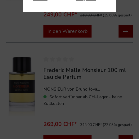
249,00 CHF*
310,00 CHF*
(19.68% gespart)
In den Warenkorb
%
Frederic Malle Monsieur 100 ml
Eau de Parfum
MONSIEUR von Bruno Jova...
Sofort verfügbar ab CH-Lager - keine
Zollkosten
269,00 CHF*
345,00 CHF*
(22.03% gespart)