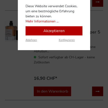
In den Warenkorb
Diese Website verwendet Cookies,
um eine bestmögliche Erfahrung
bieten zu können.
Mehr Informationen ...
Akzeptieren
Bohoboco Vanilla Black Pepper 5
ml Parfum Abfüllung
Ablehnen
Konfigurieren
5 ml Parfum (Abfüllung)Sie erhalten eine
Abfüllun...
Sofort verfügbar ab CH-Lager - keine
Zollkosten
16,90 CHF*
In den Warenkorb