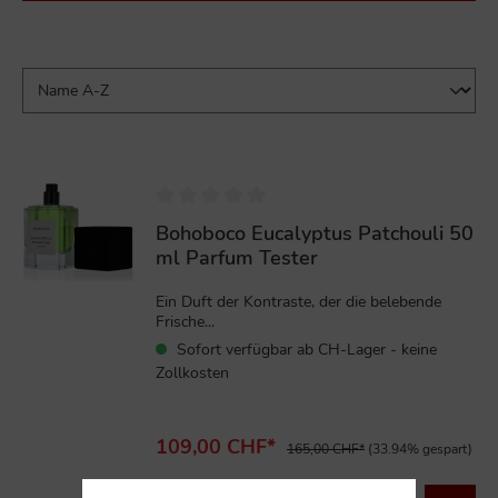
%
Bohoboco Eucalyptus Patchouli 50
ml Parfum Tester
Ein Duft der Kontraste, der die belebende
Frische...
Sofort verfügbar ab CH-Lager - keine
Zollkosten
109,00 CHF*
165,00 CHF*
(33.94% gespart)