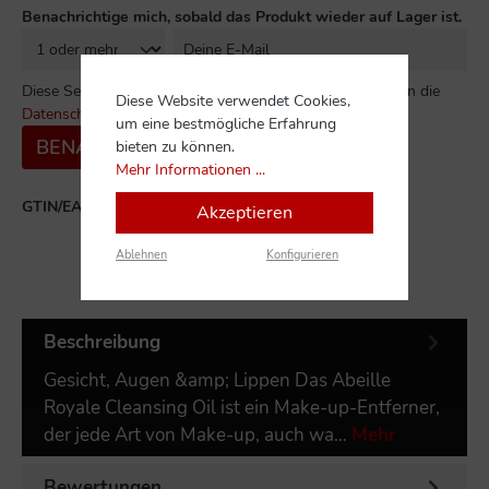
Benachrichtige mich, sobald das Produkt wieder auf Lager ist.
Diese Seite ist durch reCAPTCHA geschützt und es gelten die
Diese Website verwendet Cookies,
Datenschutzrichtlinie
und
Nutzungsbedingungen
.
um eine bestmögliche Erfahrung
BENACHRICHTIGE MICH
bieten zu können.
Mehr Informationen ...
GTIN/EAN:
3346470620179
Akzeptieren
Ablehnen
Konfigurieren
Beschreibung
Gesicht, Augen &amp; Lippen Das Abeille
Royale Cleansing Oil ist ein Make-up-Entferner,
der jede Art von Make-up, auch wa…
Mehr
Bewertungen