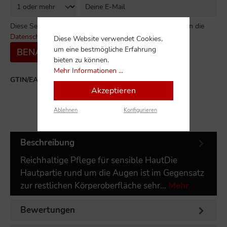
Diese Seite ist durch reCAPTCHA geschützt und es gelten die
Datenschutzrichtlinie
und
Nutzungsbedingungen
.
Diese Website verwendet Cookies,
um eine bestmögliche Erfahrung
BENACHRICHTIGE MICH
bieten zu können.
Mehr Informationen ...
GTIN/EAN:
020714287047
Akzeptieren
Ablehnen
Konfigurieren
Beschreibung
Reichhaltige Pflege für sensible HautDie
Hautpartie rund um die Augen ist im Gegensatz
zur restlichen Körperoberfläche sehr…
Mehr
Bewertungen