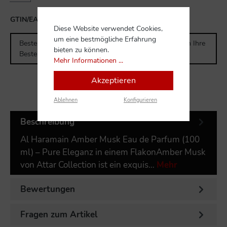
GTIN/EAN:
6291100130634
Diese Website verwendet Cookies,
um eine bestmögliche Erfahrung
Bestellen Sie für weitere
300,00 CHF
und Sie erhalten Ihre
bieten zu können.
Bestellung versandkostenfrei.
Mehr Informationen ...
Akzeptieren
Ablehnen
Konfigurieren
Beschreibung
Al Haramain Amber Musk Eau de Parfum (100
ml) – Pure Eleganz in einem FlakonAmber Musk
von Attar Collection ist ein exquis…
Mehr
Bewertungen
Fragen zum Artikel