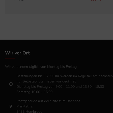
Wir vor Ort
Wir versenden täglich von Montag bis Freitag
Bestellungen bis 16.00 Uhr werden im Regelfall am nächsten
Für Selbstabholer haben wir geöffnet:
Dienstag bis Freitag von 9.00 - 11.00 und 13.30 - 18.30
Samstag 10.00 - 16.00
Postgebäude auf der Seite zum Bahnhof
Marktstr.2
9435 Heerbrugg