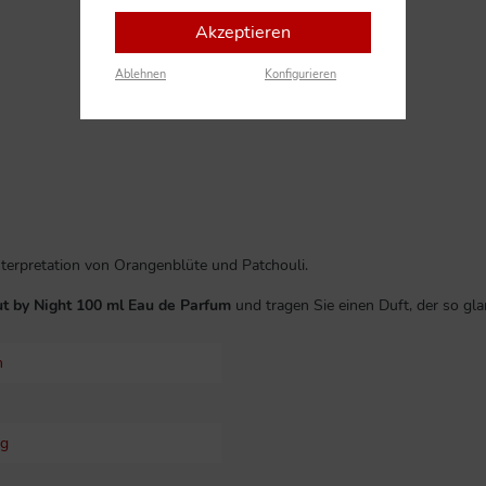
Akzeptieren
Ablehnen
Konfigurieren
terpretation von Orangenblüte und Patchouli.
t by Night 100 ml Eau de Parfum
und tragen Sie einen Duft, der so glan
m
ig