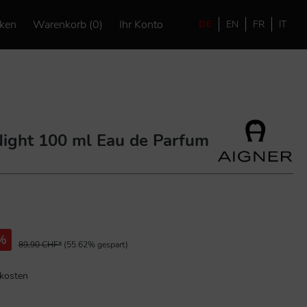
ken
Warenkorb (0)
Ihr Konto
DE
EN
FR
IT
Night 100 ml Eau de Parfum
%
89,90 CHF*
(55.62% gespart)
dkosten