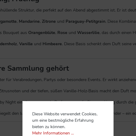
hüllende Struktur, die perfekt auf den Abend abgestimmt ist. Er ist deut
rgamotte
,
Mandarine
,
Zitrone
und
Paraguay-Petitgrain
. Diese Kombinat
ges Bouquet aus
Orangenblüte
,
Rose
und
Wasserlilie
, das durch einen 
dernholz
,
Vanille
und
Himbeere
. Diese Basis schenkt dem Duft seine v
hre Sammlung gehört
iter für Verabredungen, Partys oder besondere Events. Er wirkt anziehend
itrusnoten und der tiefen, süßen Vanille-Holz-Basis macht den Duft mod
y Night eine hervorragende Performance, die Sie zuverlässig durch die 
egelt den luxuriösen und festlichen Charakter des Inhalts wider – ein 
Diese Website verwendet Cookies,
um eine bestmögliche Erfahrung
bieten zu können.
Mehr Informationen ...