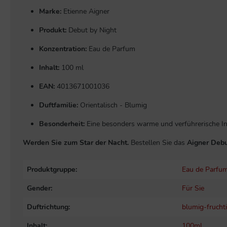
Marke:
Etienne Aigner
Produkt:
Debut by Night
Konzentration:
Eau de Parfum
Inhalt:
100 ml
EAN:
4013671001036
Duftfamilie:
Orientalisch - Blumig
Besonderheit:
Eine besonders warme und verführerische In
Werden Sie zum Star der Nacht.
Bestellen Sie das
Aigner Debu
Produktgruppe:
Eau de Parfu
Gender:
Für Sie
Duftrichtung:
blumig-frucht
Inhalt:
100ml