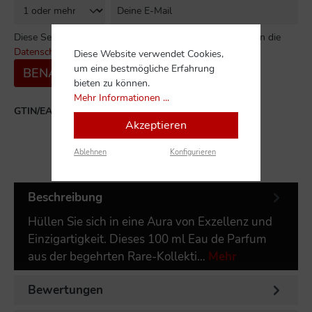
Diese Seite ist durch reCAPTCHA geschützt und es gelten die
Datenschutzrichtlinie
und
Nutzungsbedingungen
.
Diese Website verwendet Cookies,
um eine bestmögliche Erfahrung
BENACHRICHTIGE MICH
bieten zu können.
Mehr Informationen ...
GTIN/EAN:
6290171002284
Akzeptieren
Ablehnen
Konfigurieren
Beschreibung
Hüllen Sie sich in eine Aura von Exzellenz und
Einzigartigkeit. Dieses 100 ml Eau de Parfum
aus der begehrten Rare-Kollekti…
Mehr
Bewertungen