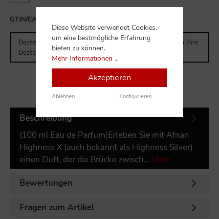
GTIN/EAN:
6290171070177
Diese Website verwendet Cookies,
um eine bestmögliche Erfahrung
Bestellen Sie für weitere
300,00 CHF
und Sie erhalten Ihre
bieten zu können.
Bestellung versandkostenfrei.
Mehr Informationen ...
Akzeptieren
Ablehnen
Konfigurieren
Beschreibung
(100 ml Eau de Parfum)Erleben Sie mit Afnan
Highness X (auch bekannt als Highness Silver)
einen Duft, der die Brücke zwisch…
Mehr
Bewertungen
Fragen zum Artikel