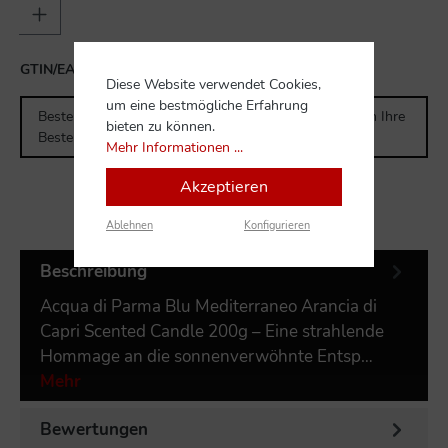
GTIN/EAN:
8028713821585
Diese Website verwendet Cookies,
um eine bestmögliche Erfahrung
Bestellen Sie für weitere
300,00 CHF
und Sie erhalten Ihre
bieten zu können.
Bestellung versandkostenfrei.
Mehr Informationen ...
Akzeptieren
Ablehnen
Konfigurieren
Beschreibung
Acqua di Parma Blu Mediterraneo Arancia di
Capri Scented Candle 200g – Eine strahlende
Hommage an die sonnenverwöhnte Entsp…
Mehr
Bewertungen